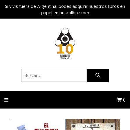
Si vivís fuera de Argentina, podés adquirir nuestros libros en
papel en buscalibre.com
0