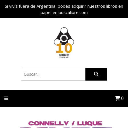
Si vivís fuera de Argentina, podés adquirir nuestros libros en
papel en buscalibre.com
0