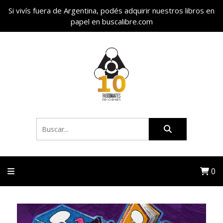
Si vivís fuera de Argentina, podés adquirir nuestros libros en
papel en buscalibre.com
0